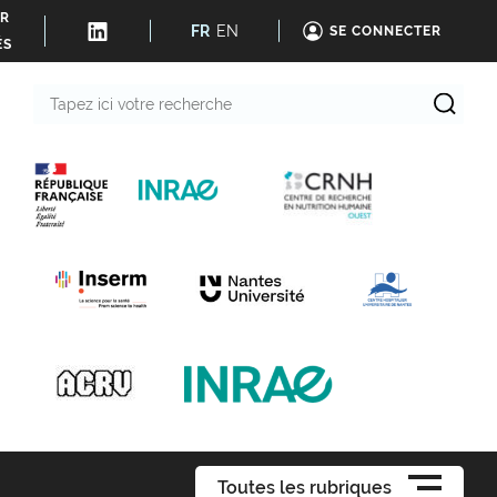
ER
FR
EN
SE CONNECTER
ÉS
Tapez
ici
votre
recherche
Toutes les rubriques